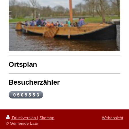
Ortsplan
Besucherzähler
Druckversion
|
Sitemap
Webansicht
© Gemeinde Laar