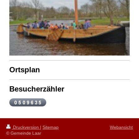
Ortsplan
Besucherzähler
Druckversion
|
Sitemap
Webansicht
© Gemeinde Laar