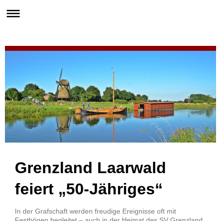
Grenzland Laarwald
feiert „50-Jähriges“
In der Grafschaft werden freudige Ereignisse oft mit
Festbögen begleitet – auch in der Heimat des SV Grenzland